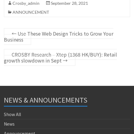
Crosby_admin
September 28, 2021
ANNOUNCEMENT
←
Use These Web Design Tricks to Grow Your
Business
CROSBY Research – Xtep (1368 HK/BUY): Retail
growth slowdown in Sept
→
NEWS & ANNOUNCEMENTS
Show All
News
Announcement