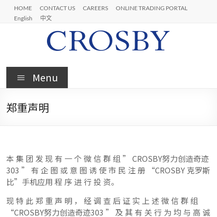
Skip
HOME
CONTACT US
CAREERS
ONLINE TRADING PORTAL
to
English
中文
content
Crosby
Menu
郑重声明
本 集 团 发 现 有 一 个 微 信 群 组 ” CROSBY努力创造奇迹
303 ” 有 企 图 或 意 图 诱 使 市 民 注 册 “CROSBY 克罗斯
比”手机应用 程 序 进 行 投 资。
现 特 此 郑 重 声 明 ， 经 调 查 后 证 实 上 述 微 信 群 组
“CROSBY努力创造奇迹303 ” 及 其 有 关 行 为 均 与 高 诚