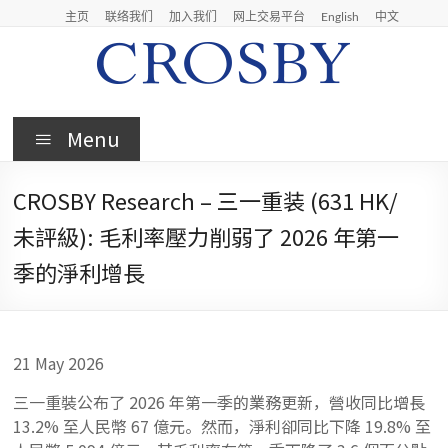
Skip
主页
联络我们
加入我们
网上交易平台
English
中文
to
content
Crosby
Menu
Crosby
Securities
CROSBY Research – 三一重装 (631 HK/
Limited
未評級): 毛利率壓力削弱了 2026 年第一
季的淨利增長
21 May 2026
三一重裝公布了 2026 年第一季的業務更新，營收同比增長
13.2% 至人民幣 67 億元。然而，淨利卻同比下降 19.8% 至