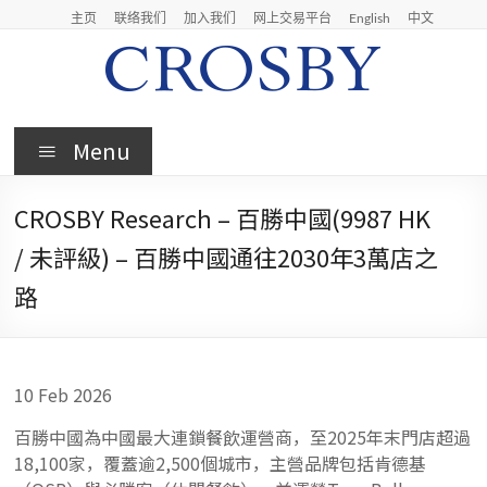
Skip
主页
联络我们
加入我们
网上交易平台
English
中文
to
content
Crosby
Menu
Crosby
Securities
CROSBY Research – 百勝中國(9987 HK
Limited
/ 未評級) – 百勝中國通往2030年3萬店之
路
10 Feb 2026
百勝中國為中國最大連鎖餐飲運營商，至2025年末門店超過
18,100家，覆蓋逾2,500個城市，主營品牌包括肯德基