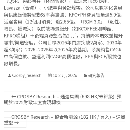
（QSR）與必勝客（休閒餐飲），並運營Taco Bell、
Lavazza（合資）、小肥羊與黃記煌等。公司以數字化會員
與供應鏈優勢驅動效率與擴張；KFC+PH會員總量逾5.9億、
活躍會員（12個月消費）逾2.65億。「RGM 3.0」（韌性、
增長、護城河）以前端場景細分（如KCOFFEE咖啡館、
KPRO模組）＋後端資源整合為抓手，持續降本增效並提升
城市/渠道密度。公司目標2026年門店突破2萬家、2030年
超3萬家；2026–2028年以2025年為基期，系統銷售CAGR
中高個位數、營運利潤CAGR高個位數，EPS與FCF/股雙位
數增長。
Crosby_research
10 2 月, 2026
研究報告
←
CROSBY Research – 通達集團 (698 HK/未評級): 預
期於2025財政年度實現轉機
CROSBY Research – 協合新能源 (182 HK / 買入) – 逆風
重塑
→