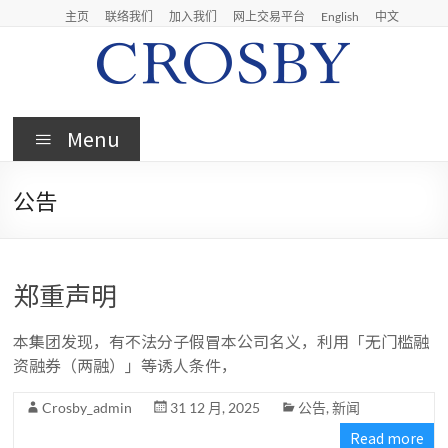
Skip
主页
联络我们
加入我们
网上交易平台
English
中文
to
content
Crosby
Menu
Crosby
Securities
公告
Limited
郑重声明
本集团发现，有不法分子假冒本公司名义，利用「无门槛融
资融券（两融）」等诱人条件，
Crosby_admin
31 12 月, 2025
公告
,
新闻
Read more