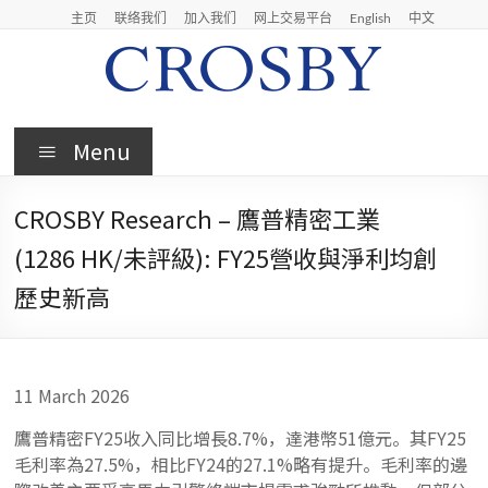
Skip
主页
联络我们
加入我们
网上交易平台
English
中文
to
content
Crosby
Menu
Crosby
Securities
CROSBY Research – 鷹普精密工業
Limited
(1286 HK/未評級): FY25營收與淨利均創
歷史新高
11 March 2026
鷹普精密FY25收入同比增長8.7%，達港幣51億元。其FY25
毛利率為27.5%，相比FY24的27.1%略有提升。毛利率的邊