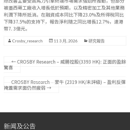
際改善主要受高馬力引擎終端市場需求強勁所推動，但部分
被墨西哥工廠收入增長低於預期，以及精密加工及其他業務
利潤下降所抵消。在融資成本同比下降23.0%及所得稅同比
下降37.5%的支持下，報告淨利隨之同比增長12.7%，達港
幣7. 3億元。
Crosby_research
11 3 月, 2026
研究報告
←
CROSBY Research – 威勝控股(3393 HK): 正面的盈餘
驚喜
CROSBY Research – 蒙牛 (2319 HK/未評級) – 盈利反彈
掩蓋需求面仍然疲弱
→
新闻及公告