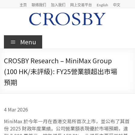
Skip
主页
联络我们
加入我们
网上交易平台
English
中文
to
content
Crosby
Menu
Crosby
Securities
CROSBY Research – MiniMax Group
Limited
(100 HK/未評級): FY25營業額超出市場
預期
4 Mar 2026
MiniMax 於今年一月在香港交易所首次上市，並公布了其首
份 2025 財政年度業績。公司營業額表現優於市場預期，達