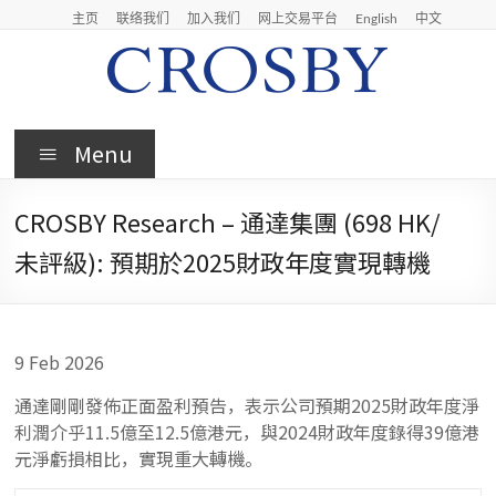
Skip
主页
联络我们
加入我们
网上交易平台
English
中文
to
content
Crosby
Menu
Crosby
Securities
CROSBY Research – 通達集團 (698 HK/
Limited
未評級): 預期於2025財政年度實現轉機
9 Feb 2026
通達剛剛發佈正面盈利預告，表示公司預期2025財政年度淨
利潤介乎11.5億至12.5億港元，與2024財政年度錄得39億港
元淨虧損相比，實現重大轉機。